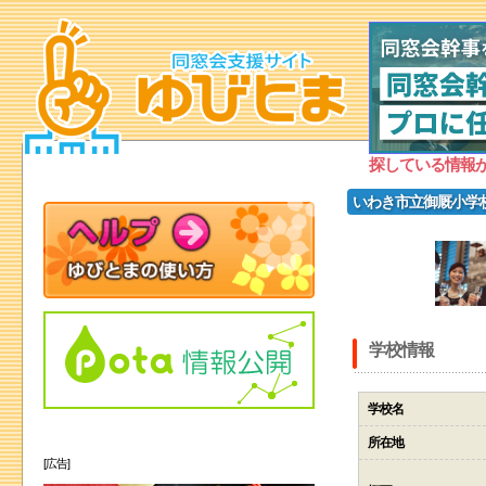
探している情報
いわき市立御厩小学
学校情報
学校名
所在地
[広告]