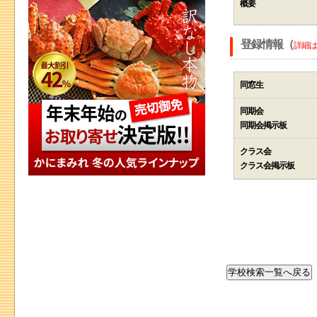
概要
登録情報（
詳細は
同窓生
同期会
同期会掲示板
クラス会
クラス会掲示板