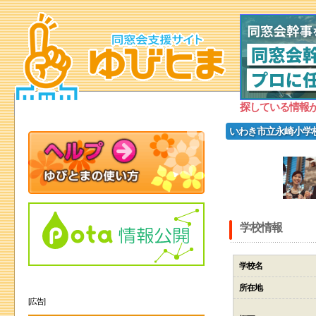
探している情報
いわき市立永崎小学
学校情報
学校名
所在地
[広告]