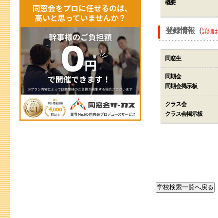
概要
登録情報（
詳細は
同窓生
同期会
同期会掲示板
クラス会
クラス会掲示板