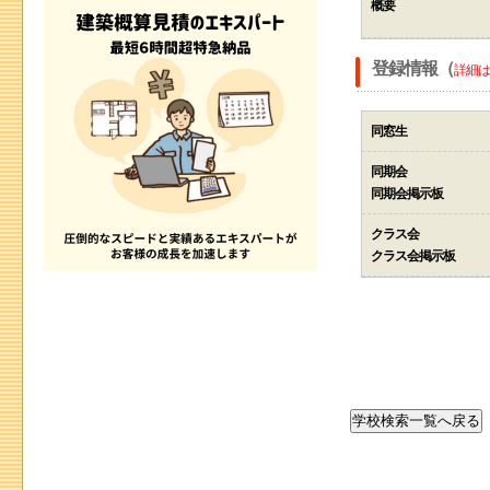
概要
登録情報（
詳細は
同窓生
同期会
同期会掲示板
クラス会
クラス会掲示板