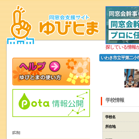
探している情報
いわき市立平第二小
学校情報
学校名
所在地
[広告]