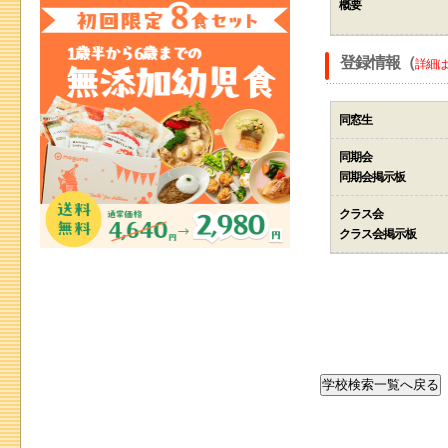
概要
登録情報（
詳細は
同窓生
同期会
同期会掲示板
クラス会
クラス会掲示板