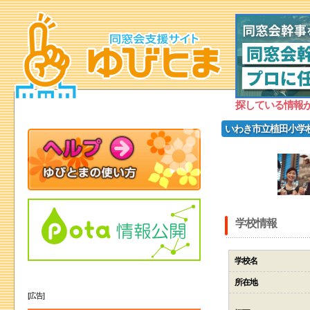
探している情報
いわき市立植田小学
学校情報
学校名
所在地
[広告]