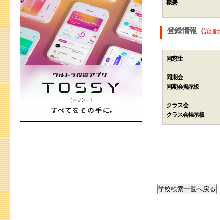
概要
登録情報（
詳細は
同窓生
同期会
同期会掲示板
クラス会
クラス会掲示板