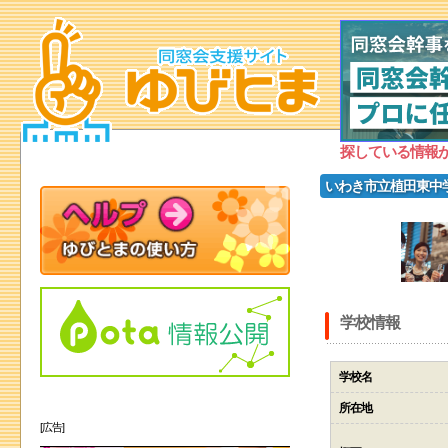
探している情報
いわき市立植田東中
学校情報
学校名
所在地
[広告]