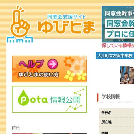
探している情報
大江町立左沢中学校
学校情報
学校名
所在地
[広告]
概要