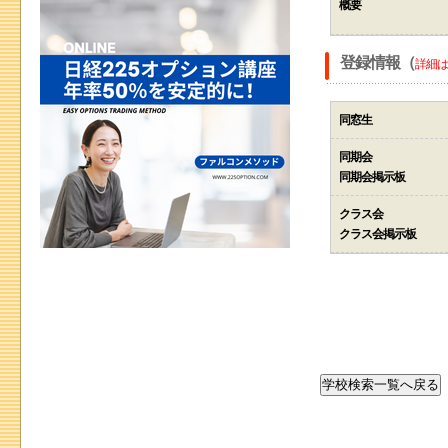
概要
登録情報（
詳細は
同窓生
同期会
同期会掲示板
クラス会
クラス会掲示板