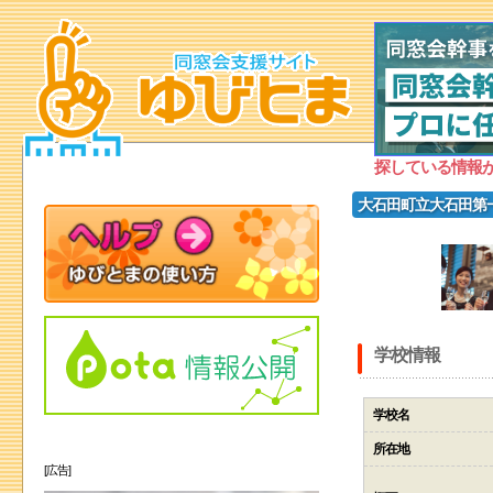
探している情報
大石田町立大石田第
学校情報
学校名
所在地
[広告]