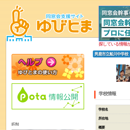
探している情報
男鹿市立船川中学校
学校情報
学校名
所在地
[広告]
概要