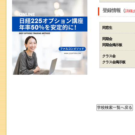
登録情報（
詳細は
同窓生
同期会
同期会掲示板
クラス会
クラス会掲示板