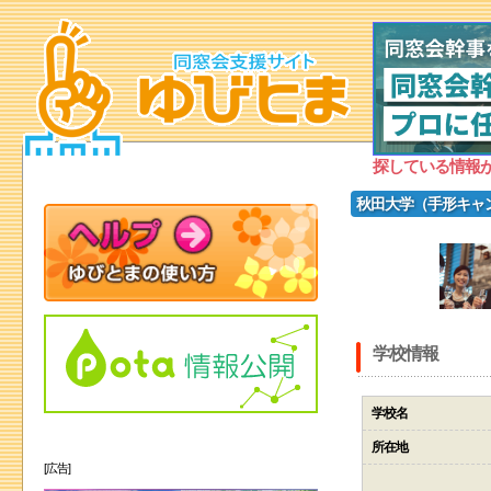
探している情報
秋田大学（手形キャ
学校情報
学校名
所在地
[広告]