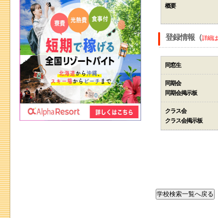
概要
登録情報（
詳細は
同窓生
同期会
同期会掲示板
クラス会
クラス会掲示板