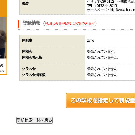
住所：〒036-0112 平川市荒
概要
TEL ：0172-44-3015
ホームページ：http://www.chunan-e.
登録情報（
）
詳細は会員登録後に閲覧できます
同窓生
27名
同期会
登録されています。
同期会掲示板
登録されていません。
クラス会
登録されていません。
クラス会掲示板
登録されていません。