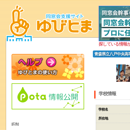
探している情報
青森県立八戸中央高
学校情報
学校名
所在地
[広告]