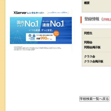
概要
登録情報（
詳細は
同窓生
同期会
同期会掲示板
クラス会
クラス会掲示板