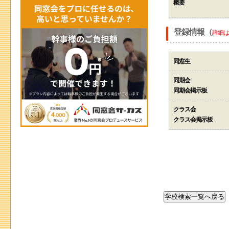
概要
登録情報（
詳細は
同窓生
同期会
同期会掲示板
クラス会
クラス会掲示板