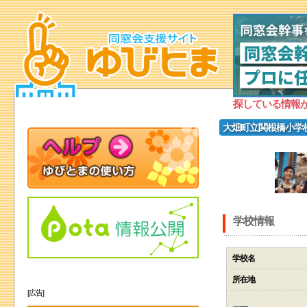
探している情報
大畑町立関根橋小学
学校情報
学校名
所在地
[広告]