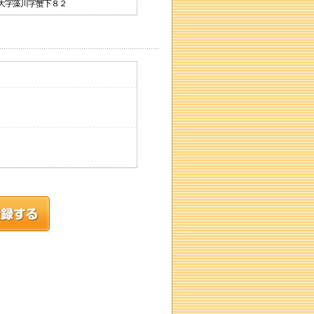
原市大字藻川字蟹下８２