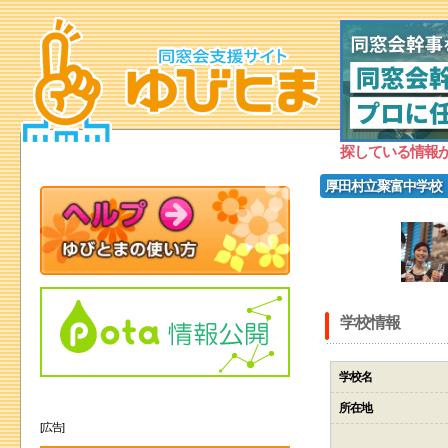
探している情報
厚田村立聚富中学校
学校情報
学校名
所在地
[広告]