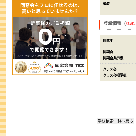
概要
登録情報（
詳細は
同窓生
同期会
同期会掲示板
クラス会
クラス会掲示板