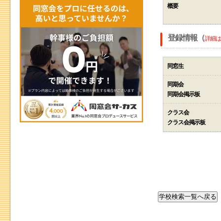
概要
登録情報（
詳細は
同窓生
同期会
同期会掲示板
クラス会
クラス会掲示板