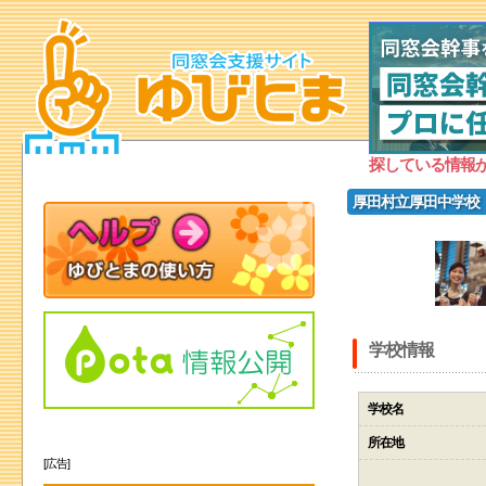
探している情報
厚田村立厚田中学校
学校情報
学校名
所在地
[広告]