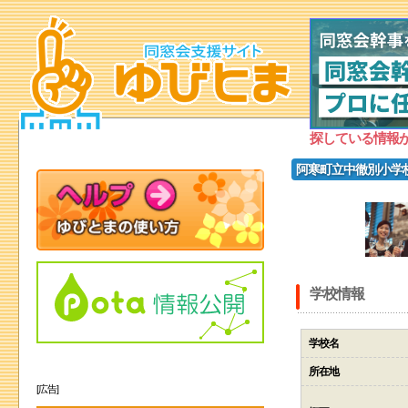
探している情報
阿寒町立中徹別小学
学校情報
学校名
所在地
[広告]