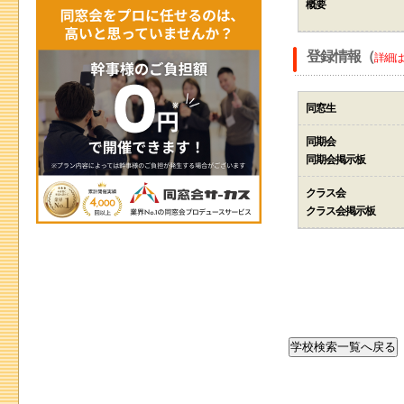
概要
登録情報（
詳細は
同窓生
同期会
同期会掲示板
クラス会
クラス会掲示板