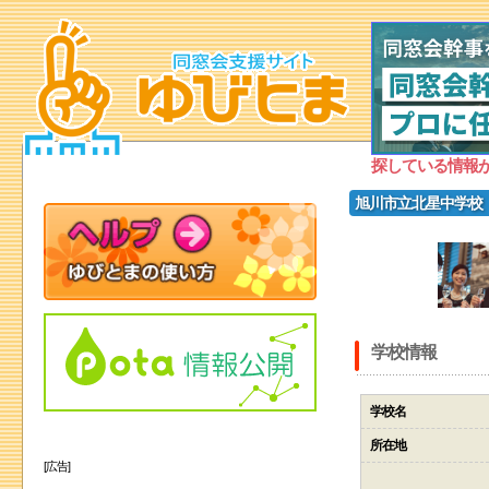
探している情報
旭川市立北星中学校
学校情報
学校名
所在地
[広告]