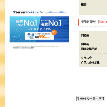
概要
登録情報（
詳細は
同窓生
同期会
同期会掲示板
クラス会
クラス会掲示板