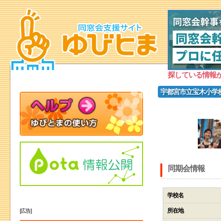
探している情報
宇都宮市立宝木小学校
同期会情報
学校名
所在地
[広告]