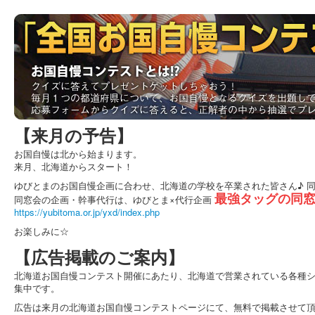
【来月の予告】
お国自慢は北から始まります。
来月、北海道からスタート！
ゆびとまのお国自慢企画に合わせ、北海道の学校を卒業された皆さん♪ 
最強タッグの同
同窓会の企画・幹事代行は、ゆびとま×代行企画
https://yubitoma.or.jp/yxd/index.php
お楽しみに☆
【広告掲載のご案内】
北海道お国自慢コンテスト開催にあたり、北海道で営業されている各種
集中です。
広告は来月の北海道お国自慢コンテストページにて、無料で掲載させて